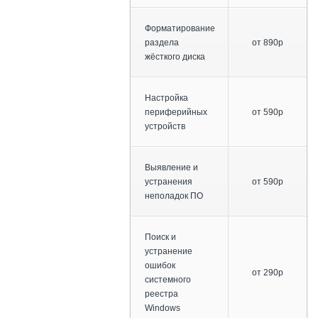
Форматирование
раздела
от 890р
жёсткого диска
Настройка
периферийных
от 590р
устройств
Выявление и
устранения
от 590р
неполадок ПО
Поиск и
устранение
ошибок
от 290р
системного
реестра
Windows