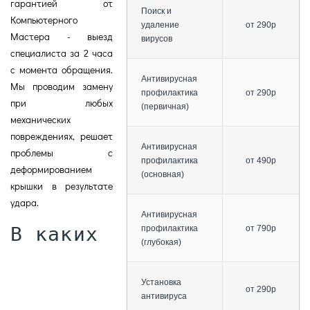
гарантией от
Поиск и
Компьютерного
удаление
от 290р
Мастера - выезд
вирусов
специалиста за 2 часа
с момента обращения.
Антивирусная
Мы проводим замену
профилактика
от 290р
при любых
(первичная)
механических
повреждениях, решает
Антивирусная
проблемы с
профилактика
от 490р
деформированием
(основная)
крышки в результате
удара.
Антивирусная
В каких
профилактика
от 790р
(глубокая)
Установка
от 290р
антивируса