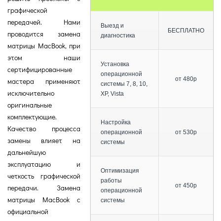
графической
передачей. Нами
Выезд и
БЕСПЛАТНО
проводится замена
диагностика
матрицы MacBook, при
этом наши
Установка
сертифицированные
операционной
от 480р
мастера применяют
системы 7, 8, 10,
исключительно
XP, Vista
оригинальные
комплектующие.
Настройка
Качество процесса
операционной
от 530р
замены влияет на
системы
дальнейшую
эксплуатацию и
Оптимизация
четкость графической
работы
от 450р
передачи. Замена
операционной
матрицы MacBook с
системы
официальной