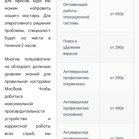
для офисов, куда мы
Оптимизация
можем направить
работы
от 450р
нашего мастера. Для
операционной
оперативного решения
системы
проблемы, специалист
будет на месте в
Поиск и
течение 2 часов.
удаление
от 290р
вирусов
Многие пользователи
не обладают должным
Антивирусная
уровнем знаний для
профилактика
от 290р
правильной настройки
(первичная)
MacBook. Чтобы
добиться
Антивирусная
максимальной
профилактика
от 490р
производительности
(основная)
устройства и
корректной работы
всех служб, мы
Антивирусная
профилактика
от 790р