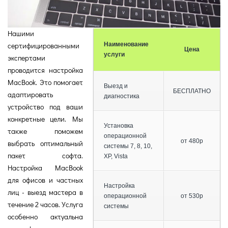
Нашими
сертифицированными
Наименование
Цена
услуги
экспертами
проводится настройка
MacBook. Это помогает
Выезд и
БЕСПЛАТНО
адаптировать
диагностика
устройство под ваши
конкретные цели. Мы
Установка
также поможем
операционной
от 480р
выбрать оптимальный
системы 7, 8, 10,
пакет софта.
XP, Vista
Настройка MacBook
для офисов и частных
Настройка
лиц - выезд мастера в
операционной
от 530р
течение 2 часов. Услуга
системы
особенно актуальна