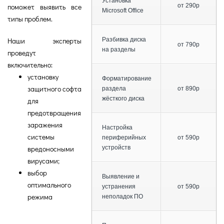
Установка
поможет выявить все
от 290р
Microsoft Office
типы проблем.
Наши эксперты
Разбивка диска
от 790р
на разделы
проведут
включительно:
установку
Форматирование
защитного софта
раздела
от 890р
жёсткого диска
для
предотвращения
заражения
Настройка
системы
периферийных
от 590р
вредоносными
устройств
вирусами;
выбор
Выявление и
оптимального
устранения
от 590р
режима
неполадок ПО