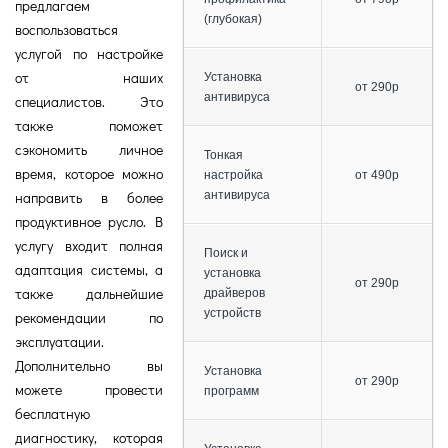
предлагаем
(глубокая)
воспользоваться
услугой по настройке
от наших
Установка
от 290р
антивируса
специалистов. Это
также поможет
сэкономить личное
Тонкая
время, которое можно
настройка
от 490р
направить в более
антивируса
продуктивное русло. В
услугу входит полная
Поиск и
адаптация системы, а
установка
от 290р
также дальнейшие
драйверов
устройств
рекомендации по
эксплуатации.
Дополнительно вы
Установка
от 290р
можете провести
программ
бесплатную
диагностику, которая